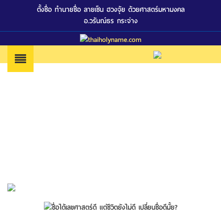
ตั้งชื่อ ทำนายชื่อ ลายเซ็น ฮวงจุ้ย ด้วยศาสตร์มหามงคล
อ.วรันณ์ธร กระจ่าง