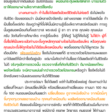
ย่อมสูงขึ้นจากเดิมเสมอ ฉันใดก็ฉันนั้น
เหมือนกระตุ้นพลังโชคลาภ บารมีในตัว
เราให้ออกมาผ่านโหราศาสตร์ชื่อครับ
บางคนถามว่า ทำไมชื่อได้เลขดีแล้วแต่ชีวิตยังไม่ค่อยดี
ยังไม่พอใจ
กับชีวิต ต้องขอตอบว่า มันมีหลายปัจจัยครับ อย่างแรกเลย การได้เลขดีเนี่ย ถ้า
เป็นชื่อตั้งแต่เกิด ต้องดูว่าผู้ที่ตั้งให้นั้นมีความรู้เรื่องโหราศาสตร์หรือเปล่า การดู
นั้นดูเสมอเหมือนกันทั้งฆราวาส พระสงฆ์ ปู่ ยา ตา ยาย คุณพ่อ คุณแม่นะ
ครับ วัดกันที่การศึกษาโหร การรู้เรื่องโหร รู้ก็คือรู้ ไม่รู้ก็คือไม่รู้
ไม่ใช่ว่า ผู้ที่
ตั้งชื่อให้เป็นพระแล้วท่านจะตั้งถูกหลักทุกอย่างโดยไม่ต้องเรียนโหร
ห
รือคุณพ่อ
คุณแม่จะตั้งให้ถูกโดยไม่ได้เรียนโหรเหมือนกัน
พอตั้งออกมาไม่ได้ผูกดวง วัน
เดือนปีเกิด
เพียงแค่บังเอิญ
ชื่อดันไปตกเลขที่ดี เราตรวจด้วยโปรแกรมผลออก
มาได้เลขดีก็นึกว่าชื่อดีอยู่แล้ว แต่มานั่งคิดว่าทำไมชื่อเราได้เลขดีแต่ทำไมชีวิตยัง
ไม่ดี
จริงๆแล้วการตรวจนั้น ตรวจจากสิ่งที่เกิดกับชีวิตว่า ดีมากน้อยแค่ไหน
พอใจหรือยัง จะมีความแม่นยำกว่าตรวจด้วยโปรแกรม
หรือดูว่า ชื่อดีหรือไม่ดี
อีกครับเพราะมันแสดงออกมาในวิถีชีวิตเลย
ประการต่อมา ชื่อได้เลขดี แต่ทำไมชีวิตยังแย่อยู่ ต้องถามว่าไป
เปลี่ยนที่ไหนมา มีคนเปลี่ยนให้มั้ย หรือเปลี่ยนเองถ้าเปลี่ยนเอง ถามมา 100 คน
ทั้ง 100 คนตอบเหมือนกันเลยว่า
เปลี่ยนชื่อเอง ดูจากหนังสือบ้าง จากเน็ตนั่งๆ
จิ้มๆกดๆบวกเลขเอาเองบ้าง ทุกคนทำเหมือนกัน ผลลัพธ์ออกมาเหมือนกันเลย
คือชีวิตไม่ดี
คือของยังงี้มีครูบาอาจารย์ครับ พรที่ทำให้ชีวิตดีขึ้นส่วนนึงก็มาจาก
การบวงสรวงครูบาอาจารย์ พอ่ปู่ฤาษี ครูเทพ วิทยาธร คนธรรพ์ ให้ท่านมา