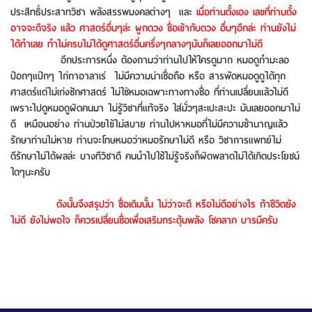
ประสิทธิ์ประสาทวิชา พลังสรรพมงคลต่างๆ และ
เมื่อท่านตั้งเอง เลขที่ท่านตั้ง
อาจจะดีจริง แล้ว ศาสตร์อื่นๆล่ะ ผูกดวง ชื่อเข้ากับดวง อื่นๆอีกล่ะ ท่านยังไม่
ได้ทำเลย ทำไม่ครบไม่ได้ดูศาสตร์อื่นครึ่งๆกลางๆมันก็เลยออกมาไม่ดี
อีกประการหนึ่ง ต้องถามว่าท่านไปให้ใครดูมาก หมอดูกำมะลอ
ป๊อกๆแป๊กๆ ไก่กาอาลาเร่ ไม่มีความน่าเชื่อถือ หรือ สารพัดหมอดูดูได้ทุก
ศาสตร์แต่ไม่เก่งซักศาสตร์ ไม่ใช่หมอเฉพาะทางทางชื่อ ที่ท่านเปลี่ยนแล้วไม่ดี
เพราะไปดูหมอดูผิดคนมา ไม่รู้วิชาที่แท้จริง ใส่มั่วๆสะเปะสะปะ มันเลยออกมาไม่
ดี เหมือนอย่าง ท่านป่วยไข้ไม่สบาย ท่านไปหาหมอที่ไม่มีความชำนาญแล้ว
รักษาท่านไม่หาย ท่านจะโทษหมอว่าหมอรักษาไม่ดี หรือ วิชาการแพทย์ไม่
ดีรักษาไม่ได้ผลล่ะ บางทีวิชาดี คนนำไปใช้ไม่รู้จริงก็ผิดพลาดไม่ได้เกิดประโยชน์
ใดๆนะครับ
ดังนั้นจึงสรุปว่า ชื่อเดิมนั้น ไม่ว่าจะดี หรือไม่ดีอย่างไร ถ้าชีวิตยัง
ไม่ดี ยังไม่พอใจ ก็ควรเปลี่ยนชื่อเพื่อเสริมกระตุ้นพลัง โชคลาภ บารมีครับ